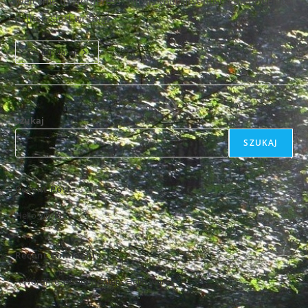
Welcome to WordPress. This is your first post. Edit or delete
it, then start writing!
Hello
Czytaj Dalej
World!
Szukaj
SZUKAJ
Recent Posts
Hello world!
Recent Comments
A WordPress Commenter
-
Hello world!